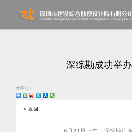
深综勘成功举办
分享到：
< 返回
6月
21
日上午，深综勘广