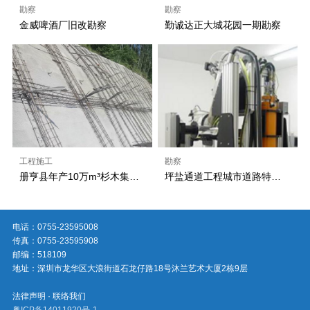
勘察
勘察
金威啤酒厂旧改勘察
勤诚达正大城花园一期勘察
工程施工
勘察
册亨县年产10万m³杉木集成材林业产业链建设项目北东侧边坡支护
坪盐通道工程城市道路特长大断面隧道围岩稳定性及结构支护体系研究
电话：0755-23595008
传真：0755-23595908
邮编：518109
地址：深圳市龙华区大浪街道石龙仔路18号沐兰艺术大厦2栋9层
法律声明 · 联络我们
粤ICP备14011920号-1