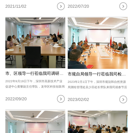
行。本次技术交流会由副主任委员郭清同志主
30余人参加。 欢迎会上，公司总经理王双龙
2021/11/02
2022/07/20
持，16家单位共78名技术员参..
首先致欢迎词，对新员工加入深综勘这..
市、区领导一行莅临我司调研指导
市规自局领导一行莅临我司检查安全生产工作
2022年9月19日下午，深圳市高新技术产业
2023年2月1日下午，深圳市规划和自然资源
促进中心黄黎副主任带队，龙华区科技创新局
局测绘管理处吴少芬处长带队来我司就春节后
副局长朱小宁一行来我司调研指导，与我司总
测绘安全生产工作进行检查和指导，并就测绘
经理王双龙、副总经理张先亮、郝埃俊、财务
行业，尤其是地理信息产业的发展动向进行了
2022/09/20
2023/02/02
总监蔡阳虹举行亲切座谈。 朱小宁副..
深入的交流，我司王双龙总经理携经营..