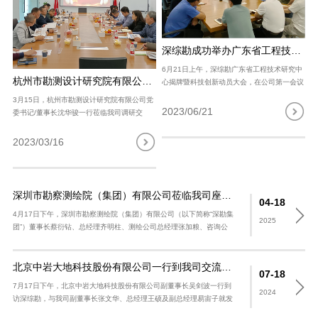
深综勘成功举办广东省工程技术研究中心揭牌暨科技创新动员会
6月21日上午，深综勘广东省工程技术研究中
杭州市勘测设计研究院有限公司一行莅临我司调研交流
心揭牌暨科技创新动员大会，在公司第一会议
室成功举办。公司部分技术骨干50余人，以
3月15日，杭州市勘测设计研究院有限公司党
现场或线上视频方式参加会议。 会上，我司
2023/06/21
委书记/董事长沈华骏一行莅临我司调研交
张文华副董事长、高伟总工程师及..
流，公司管理班子及相关负责人参加座谈。
我司总经理王双龙对杭勘院一行表示热烈的欢
2023/03/16
迎，表示此次调研交流是促进双方友好沟..
深圳市勘察测绘院（集团）有限公司莅临我司座谈交流
04-18
4月17日下午，深圳市勘察测绘院（集团）有限公司（以下简称“深勘集
2025
团”）董事长蔡衍钻、总经理齐明柱、测绘公司总经理张加粮、咨询公
司总经理贾海鹏等相关部门负责人莅临AK官方网站（以..
北京中岩大地科技股份有限公司一行到我司交流参访
07-18
7月17日下午，北京中岩大地科技股份有限公司副董事长吴剑波一行到
2024
访深综勘，与我司副董事长张文华、总经理王硕及副总经理易宙子就发
挥企业协同优势进行座谈交流。 我司副董事长张文华首先对中岩大地