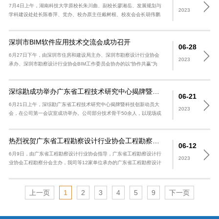
7月4日上午，湖南科技大学原校长朱川曲、副校长廖湘岳、发展规划与
2023
学科建设处处长陈春萍、党办、校办原主任戴树根、校友会会长胡伟鹏
及多位校友代表一行莅临我司进行座谈交流，我司总经理助理易宙子热
情接待，欢..
深圳市BIM软件应用技术交流会成功召开
06-28
6月27日下午，由深圳市住房和建设局主办、深圳市勘察设计行业协会
2023
承办、深圳市勘察设计行业协会BIM工作委员会协办的以“协作共赢”为
主题的2023年深圳市BIM软件技术交流会在福田区甘泉路近..
深综勘成功举办广东省工程技术研究中心揭牌暨科技创新动员会
06-21
6月21日上午，深综勘广东省工程技术研究中心揭牌暨科技创新动员大
2023
会，在公司第一会议室成功举办。公司部分技术骨干50余人，以现场或
线上视频方式参加会议。 会上，我司张文华副董事长、高伟总工程师
及..
热烈祝贺广东省工程勘察设计行业协会工程勘察分会（换届） 暨学术报告大会成功召开
06-12
6月9日，由广东省工程勘察设计行业协会指导，广东省工程勘察设计行
2023
业协会工程勘察分会主办，我司等12家单位承办的广东省工程勘察设计
行业协会工程勘察分会（换届）暨学术报告大会在深圳大中华喜来登酒
店9楼花..
上一页
1
2
3
4
5
9
下一页