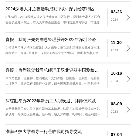
吴剑波一行..
2024深港人才之夜活动成功举办- 深圳经济特区工程勘察设计大师颁证仪式
03-26
3月24日，2024深港人才之夜活动在南山区举行，深圳市专家人才联合
2024
会会长孟建民院士，市人大常委会副主任、市科协主席蒋宇扬、市住建
局副局长郭晓宁、市人社局副局长马艳等领导嘉宾及来自本市勘察、设
计、施..
喜报：我司张先亮副总经理获评2023年深圳经济特区工程勘察设计大师
11-30
为打造粤港澳大湾区勘察设计人才高地，推动深圳建设高质量发展全球
2023
标杆城市，今年9月开始，深圳市勘察设计行业协会、深圳市专家人才
联合会联合主办，深圳市土木建筑学会、深圳市城市规划协会、深圳市
装饰行业协会..
喜报：热烈祝贺我司总经理王双龙评获中国测绘学会第二批“工程测量工匠”
10-16
为大力弘扬工匠精神，推动建设一支知识型、技能型、创新型工程测量
2023
人才队伍，促进工程测量行业发展，服务国家高质量发展，中国测绘学
会依据《工程测量工匠推选办法》，于今年9月开展了第二批工程测量
工匠评选工作..
深综勘举办2023年新员工入职欢迎、拜师仪式及入职培训
08-09
为帮助新员工全方位了解公司的基本情况，认同并加深对于深综勘文化
2023
的认知，尽快适应新角色、新环境，融入深综勘。8月8日，在公司第一
会议室召开2023年新员工入职欢迎、拜师仪式及入职培训，公司管理
层、各职..
湖南科技大学领导一行莅临我司指导交流
07-04